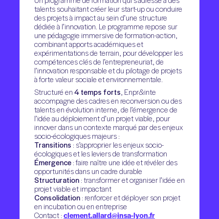
Un programme de formation qui s’adresse à des
talents souhaitant créer leur start-up ou conduire
des projets à impact au sein d’une structure
dédiée à l’innovation. Le programme repose sur
une pédagogie immersive de formation-action,
combinant apports académiques et
expérimentations de terrain, pour développer les
compétences clés de l’entrepreneuriat, de
l’innovation responsable et du pilotage de projets
à forte valeur sociale et environnementale.
Structuré en
4 temps forts
, Enpr&inte
accompagne des cadres en reconversion ou des
talents en évolution interne, de l’émergence de
l’idée au déploiement d’un projet viable, pour
innover dans un contexte marqué par des enjeux
socio-écologiques majeurs :
Transitions
: s’approprier les enjeux socio-
écologiques et les leviers de transformation
Émergence
: faire naître une idée et révéler des
opportunités dans un cadre durable
Structuration
: transformer et organiser l’idée en
projet viable et impactant
Consolidation
: renforcer et déployer son projet
en incubation ou en entreprise
Contact :
clement.allard@insa-lyon.fr