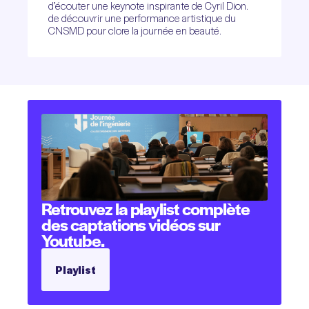
d’écouter une keynote inspirante de Cyril Dion.
de découvrir une performance artistique du
CNSMD pour clore la journée en beauté.
Retrouvez
la
playlist
complète
des
captations
vidéos
sur
Youtube.
Playlist
Playlist