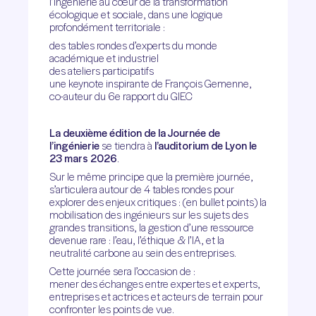
l’ingénierie au cœur de la transformation
écologique et sociale, dans une logique
profondément territoriale :
des tables rondes d’experts du monde
académique et industriel
des ateliers participatifs
une keynote inspirante de François Gemenne,
co-auteur du 6e rapport du GIEC
La deuxième édition de la Journée de
l’ingénierie
se tiendra à
l’auditorium de Lyon le
23 mars 2026
.
Sur le même principe que la première journée,
s’articulera autour de 4 tables rondes pour
explorer des enjeux critiques : (en bullet points) la
mobilisation des ingénieurs sur les sujets des
grandes transitions, la gestion d’une ressource
devenue rare : l’eau, l’éthique & l’IA, et la
neutralité carbone au sein des entreprises.
Cette journée sera l’occasion de :
mener des échanges entre expertes et experts,
entreprises et actrices et acteurs de terrain pour
confronter les points de vue.