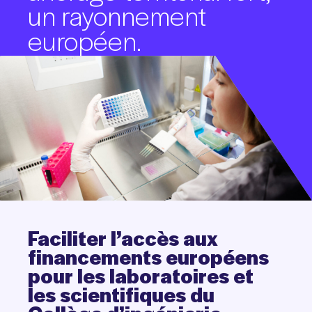
un
rayonnement
européen.
Faciliter
l’accès
aux
financements
européens
pour
les
laboratoires
et
les
scientifiques
du