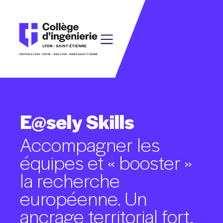
E@sely
Skills
Accompagner
les
équipes
et
«
booster
»
la
recherche
européenne.
Un
ancrage
territorial
fort,