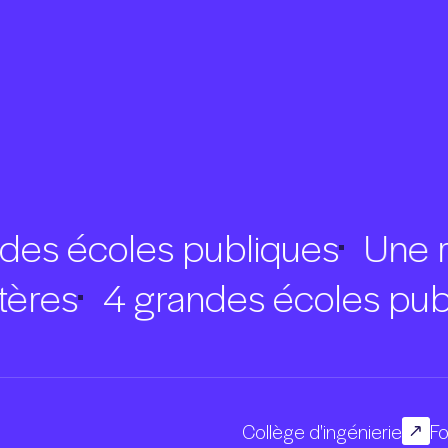
s écoles publiques
Une rép
nistères
4 grandes écoles 
Collège d'ingénierie
Fo