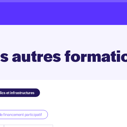
s
autres
formati
ics et infrastructures
e financement participatif