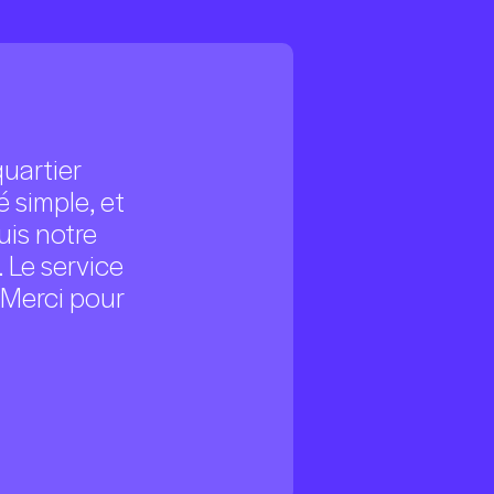
quartier
 simple, et
is notre
Le service
. Merci pour