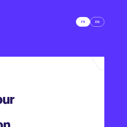
FR
EN
our
on