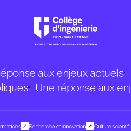
onse aux enjeux actuels
Ca
publiques
Une réponse aux 
rmations
Recherche et innovation
Culture scientif