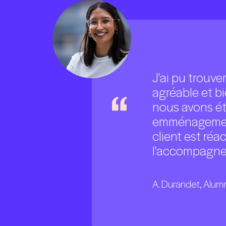
J'ai pu trouve
agréable et b
nous avons é
emménagement
client est réa
l'accompagnem
A. Durandet, Alumn