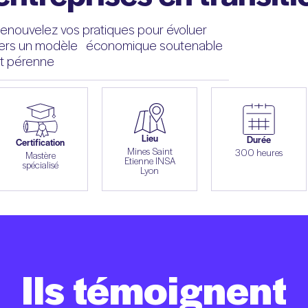
enouvelez vos pratiques pour évoluer
ers un modèle économique soutenable
t pérenne
Lieu
Durée
Certification
Mines Saint
300 heures
Mastère
Etienne INSA
spécialisé
Lyon
Ils
témoignent