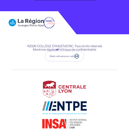
Contactez-nous
©2026
COLLÈGE D’INGÉNIERIE, Tous droits réservés
Mentions légales
Politique de confidentialité
Made with pleasure with