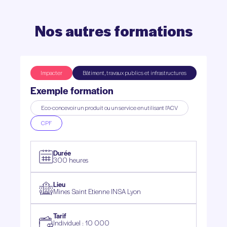
Nos
autres
formations
Impacter
Bâtiment, travaux publics et infrastructures
Exemple formation
Eco-concevoir un produit ou un service en utilisant l'ACV
CPF
Durée
300 heures
Lieu
Mines Saint Etienne INSA Lyon
Tarif
Individuel : 10 000