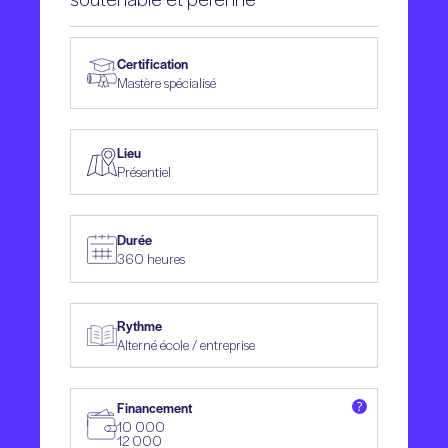
Certification
Mastère spécialisé
Lieu
Présentiel
Durée
360 heures
Rythme
Alterné école / entreprise
Financement
10 000
12 000