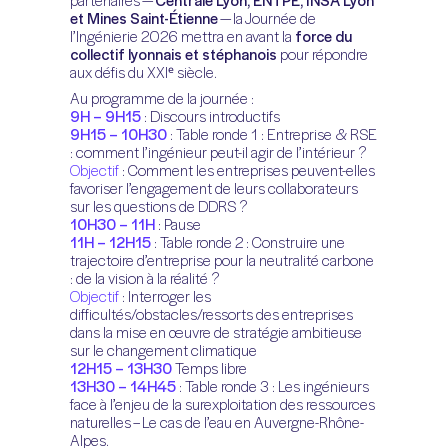
partenaires —
Centrale Lyon, ENTPE, INSA Lyon
et Mines Saint-Étienne
— la Journée de
l’Ingénierie 2026 mettra en avant la
force du
collectif lyonnais et stéphanois
pour répondre
aux défis du XXIᵉ siècle.
Au programme de la journée :
9H – 9H15
: Discours introductifs
9H15 – 10H30
: Table ronde 1 : Entreprise & RSE
: comment l’ingénieur peut-il agir de l’intérieur ?
Objectif
: Comment les entreprises peuvent-elles
favoriser l’engagement de leurs collaborateurs
sur les questions de DDRS ?
10H30 – 11H
: Pause
11H – 12H15
: Table ronde 2 : Construire une
trajectoire d’entreprise pour la neutralité carbone
: de la vision à la réalité ?
Objectif
: Interroger les
difficultés/obstacles/ressorts des entreprises
dans la mise en œuvre de stratégie ambitieuse
sur le changement climatique
12H15 – 13H30
Temps libre
13H30 – 14H45
: Table ronde 3 : Les ingénieurs
face à l’enjeu de la surexploitation des ressources
naturelles – Le cas de l’eau en Auvergne-Rhône-
Alpes.