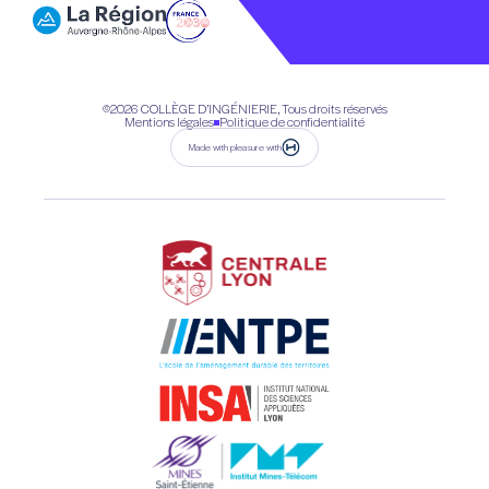
©2026
COLLÈGE D’INGÉNIERIE, Tous droits réservés
Mentions légales
Politique de confidentialité
Made with pleasure with